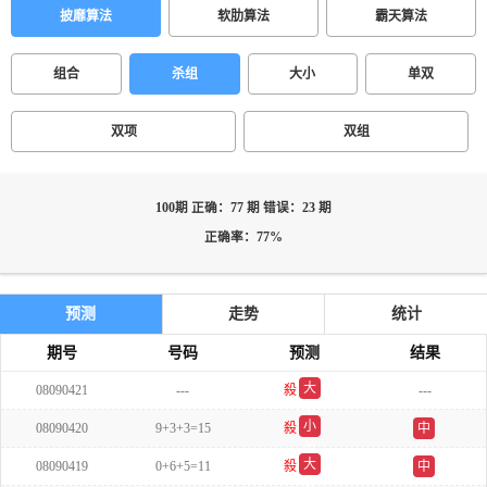
披靡算法
软肋算法
霸天算法
组合
杀组
大小
单双
双项
双组
100期 正确：77 期 错误：23 期
正确率：77%
预测
走势
统计
期号
号码
预测
结果
大
08090421
---
殺
---
单
小
08090420
9+3+3=15
殺
中
单
大
08090419
0+6+5=11
殺
中
双