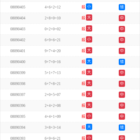
单
小
08090405
4+6+2=12
殺
错
双
大
08090404
2+8+0=10
殺
中
双
大
08090403
0+2+0=02
殺
中
双
小
08090402
6+9+6=21
殺
中
双
大
08090401
9+7+4=20
殺
中
单
大
08090400
9+7+0=16
殺
错
双
大
08090399
5+1+7=13
殺
中
单
大
08090398
6+7+8=21
殺
中
双
大
08090397
2+0+5=07
殺
中
单
大
08090396
2+4+2=08
殺
中
双
小
08090395
4+4+1=09
殺
中
双
大
08090394
3+8+3=14
殺
错
双
小
08090393
6+9+6=21
殺
中