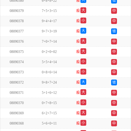
大
08090380
6+8+8=22
殺
错
双
大
08090379
7+5+3=15
殺
中
双
小
08090378
9+4+4=17
殺
中
单
大
08090377
9+7+3=19
殺
错
单
大
08090376
7+0+7=14
殺
中
单
大
08090375
0+2+0=02
殺
中
双
小
08090374
5+5+4=14
殺
中
双
小
08090373
0+8+6=14
殺
中
单
大
08090372
9+8+7=24
殺
错
双
大
08090371
5+1+6=12
殺
中
双
小
08090370
0+7+8=15
殺
中
单
大
08090369
6+2+7=15
殺
中
双
小
08090368
5+6+0=11
殺
中
双