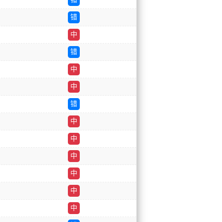
错
中
错
中
中
错
中
中
中
中
中
中