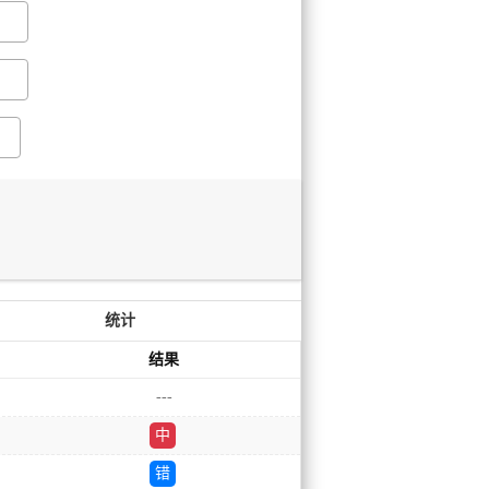
统计
结果
---
中
错