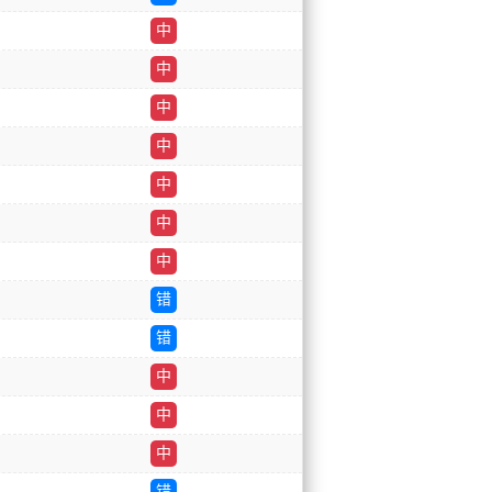
中
中
中
中
中
中
中
错
错
中
中
中
错