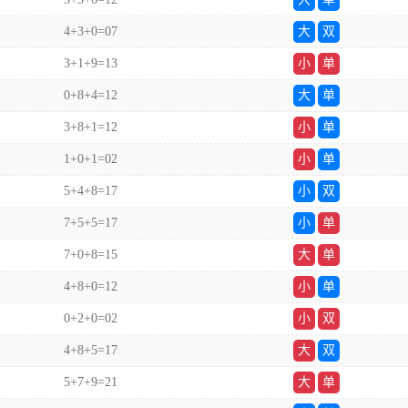
4+3+0=07
大
双
3+1+9=13
小
单
0+8+4=12
大
单
3+8+1=12
小
单
1+0+1=02
小
单
5+4+8=17
小
双
7+5+5=17
小
单
7+0+8=15
大
单
4+8+0=12
小
单
0+2+0=02
小
双
4+8+5=17
大
双
5+7+9=21
大
单