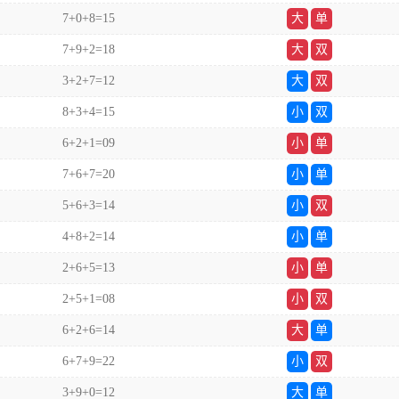
7+0+8=15
大
单
7+9+2=18
大
双
3+2+7=12
大
双
8+3+4=15
小
双
6+2+1=09
小
单
7+6+7=20
小
单
5+6+3=14
小
双
4+8+2=14
小
单
2+6+5=13
小
单
2+5+1=08
小
双
6+2+6=14
大
单
6+7+9=22
小
双
3+9+0=12
大
单