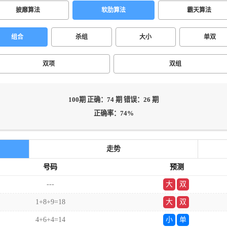
披靡算法
软肋算法
霸天算法
组合
杀组
大小
单双
双项
双组
100期 正确：74 期 错误：26 期
正确率：74%
走势
号码
预测
---
大
双
1+8+9=18
大
双
4+6+4=14
小
单