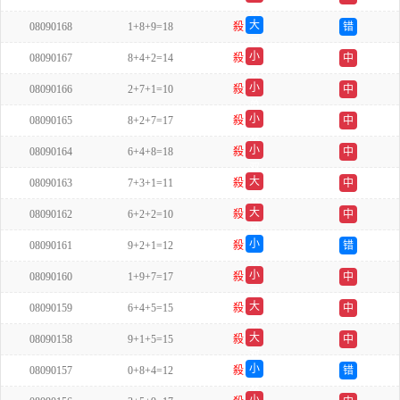
双
大
08090168
1+8+9=18
殺
错
双
小
08090167
8+4+2=14
殺
中
双
小
08090166
2+7+1=10
殺
中
单
小
08090165
8+2+7=17
殺
中
双
小
08090164
6+4+8=18
殺
中
双
大
08090163
7+3+1=11
殺
中
双
大
08090162
6+2+2=10
殺
中
单
小
08090161
9+2+1=12
殺
错
双
小
08090160
1+9+7=17
殺
中
双
大
08090159
6+4+5=15
殺
中
双
大
08090158
9+1+5=15
殺
中
双
小
08090157
0+8+4=12
殺
错
双