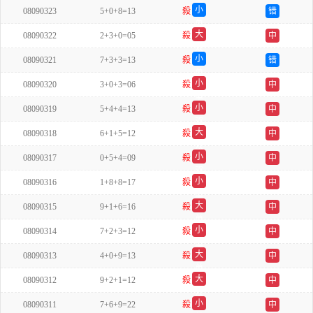
小
08090323
5+0+8=13
殺
错
单
大
08090322
2+3+0=05
殺
中
双
小
08090321
7+3+3=13
殺
错
单
小
08090320
3+0+3=06
殺
中
单
小
08090319
5+4+4=13
殺
中
双
大
08090318
6+1+5=12
殺
中
双
小
08090317
0+5+4=09
殺
中
双
小
08090316
1+8+8=17
殺
中
单
大
08090315
9+1+6=16
殺
中
单
小
08090314
7+2+3=12
殺
中
单
大
08090313
4+0+9=13
殺
中
单
大
08090312
9+2+1=12
殺
中
双
小
08090311
7+6+9=22
殺
中