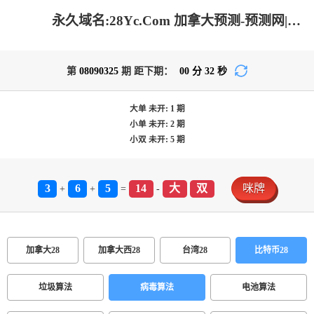
永久域名:28Yc.Com 加拿大预测-预测网|加拿大28在线预测网|PC结果咪牌|加拿大pc在线|专注研究_加拿大28预测_官方数据！
第
08090325
期 距下期：
00
分
32
秒
大单
未开:
1
期
小单
未开:
2
期
小双
未开:
5
期
3
6
5
14
大
双
咪牌
+
+
=
-
加拿大28
加拿大西28
台湾28
比特币28
垃圾算法
病毒算法
电池算法