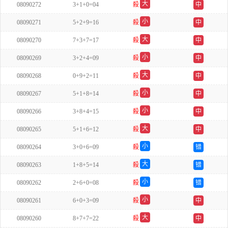
大
08090272
3+1+0=04
殺
中
双
小
08090271
5+2+9=16
殺
中
单
大
08090270
7+3+7=17
殺
中
双
小
08090269
3+2+4=09
殺
中
双
大
08090268
0+9+2=11
殺
中
单
小
08090267
5+1+8=14
殺
中
单
小
08090266
3+8+4=15
殺
中
单
大
08090265
5+1+6=12
殺
中
单
小
08090264
3+0+6=09
殺
错
单
大
08090263
1+8+5=14
殺
错
双
小
08090262
2+6+0=08
殺
错
双
小
08090261
6+0+3=09
殺
中
双
大
08090260
8+7+7=22
殺
中
单