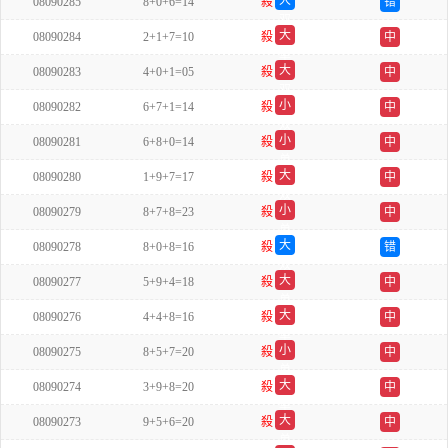
大
08090285
8+0+6=14
殺
错
双
大
08090284
2+1+7=10
殺
中
单
大
08090283
4+0+1=05
殺
中
双
小
08090282
6+7+1=14
殺
中
双
小
08090281
6+8+0=14
殺
中
单
大
08090280
1+9+7=17
殺
中
双
小
08090279
8+7+8=23
殺
中
单
大
08090278
8+0+8=16
殺
错
双
大
08090277
5+9+4=18
殺
中
单
大
08090276
4+4+8=16
殺
中
单
小
08090275
8+5+7=20
殺
中
单
大
08090274
3+9+8=20
殺
中
单
大
08090273
9+5+6=20
殺
中
单