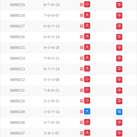
小
08090259
8+7+9=24
殺
中
单
大
08090258
7+0+0=07
殺
中
双
大
08090257
0+6+7=13
殺
中
单
大
08090256
6+6+2=14
殺
中
单
大
08090255
9+3+8=20
殺
中
单
大
08090254
7+9+5=21
殺
中
双
大
08090253
0+7+7=14
殺
中
单
小
08090252
0+3+3=06
殺
中
单
小
08090251
7+8+6=21
殺
中
双
小
08090250
5+1+9=15
殺
中
双
大
08090249
1+6+7=14
殺
错
双
小
08090248
3+7+6=16
殺
中
双
大
08090247
2+4+1=07
殺
中