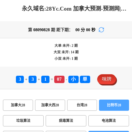
永久域名:28Yc.Com 加拿大预测-预测网|加拿大28在线预测网|PC结果咪牌|加拿大pc在线|专注研究_加拿大28预测_官方数据！
第
08090828
期 距下期：
00
分
00
秒
大单
未开:
2
期
大双
未开:
14
期
小双
未开:
1
期
3
3
1
07
小
单
咪牌
+
+
=
-
加拿大28
加拿大西28
台湾28
比特币28
垃圾算法
病毒算法
电池算法