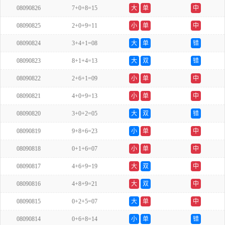
08090826
7+0+8=15
大
单
中
08090825
2+0+9=11
小
单
中
08090824
3+4+1=08
大
单
错
08090823
8+1+4=13
大
双
错
08090822
2+6+1=09
小
单
中
08090821
4+0+9=13
小
单
中
08090820
3+0+2=05
大
双
错
08090819
9+8+6=23
小
单
中
08090818
0+1+6=07
小
单
中
08090817
4+6+9=19
大
双
中
08090816
4+8+9=21
大
双
中
08090815
0+2+5=07
大
单
中
08090814
0+6+8=14
小
单
错