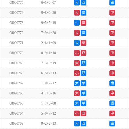
08090775
6+1+0=07
大
双
错
08090774
9+8+9=26
大
单
中
08090773
9+5+5=19
小
单
中
08090772
7+9+4=20
大
单
中
08090771
2+6+1=09
大
单
中
08090770
0+9+1=10
小
双
中
08090769
7+3+9=19
大
双
中
08090768
6+5+2=13
小
双
中
08090767
1+9+2=12
大
单
错
08090766
4+7+5=16
大
单
中
08090765
1+7+0=08
大
单
错
08090764
5+0+7=12
小
双
中
08090763
9+2+2=13
大
双
错