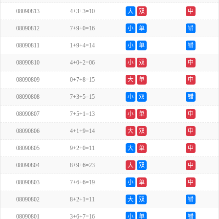
08090813
4+3+3=10
大
双
中
08090812
7+9+0=16
小
单
错
08090811
1+9+4=14
小
单
错
08090810
4+0+2=06
小
双
中
08090809
0+7+8=15
大
单
中
08090808
7+3+5=15
小
双
错
08090807
7+5+1=13
小
单
中
08090806
4+1+9=14
大
双
中
08090805
9+2+0=11
大
单
中
08090804
8+9+6=23
大
双
中
08090803
7+6+6=19
小
单
中
08090802
8+2+1=11
大
双
错
08090801
3+6+7=16
小
单
错