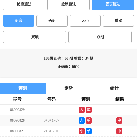
披靡算法
软肋算法
霸天算法
组合
杀组
大小
单双
双项
双组
100期 正确：66 期 错误：34 期
正确率：66%
预测
走势
统计
期号
号码
预测
结果
08090829
---
大
单
---
08090828
3+3+1=07
大
单
中
08090827
2+3+5=10
小
单
中