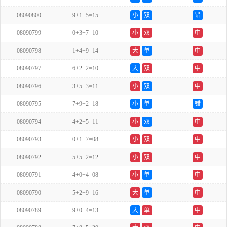
08090800
9+1+5=15
小
双
错
08090799
0+3+7=10
小
双
中
08090798
1+4+9=14
大
单
中
08090797
6+2+2=10
大
双
中
08090796
3+5+3=11
小
双
中
08090795
7+9+2=18
小
单
错
08090794
4+2+5=11
小
双
中
08090793
0+1+7=08
小
双
中
08090792
5+5+2=12
小
双
中
08090791
4+0+4=08
小
单
中
08090790
5+2+9=16
大
单
中
08090789
9+0+4=13
大
单
中