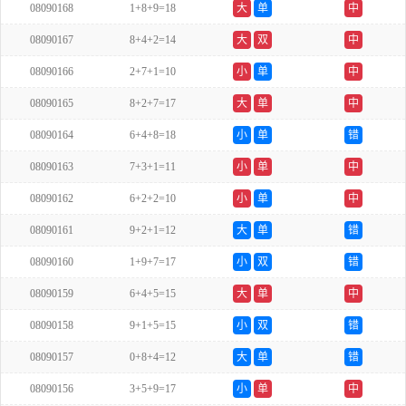
08090168
1+8+9=18
大
单
中
08090167
8+4+2=14
大
双
中
08090166
2+7+1=10
小
单
中
08090165
8+2+7=17
大
单
中
08090164
6+4+8=18
小
单
错
08090163
7+3+1=11
小
单
中
08090162
6+2+2=10
小
单
中
08090161
9+2+1=12
大
单
错
08090160
1+9+7=17
小
双
错
08090159
6+4+5=15
大
单
中
08090158
9+1+5=15
小
双
错
08090157
0+8+4=12
大
单
错
08090156
3+5+9=17
小
单
中