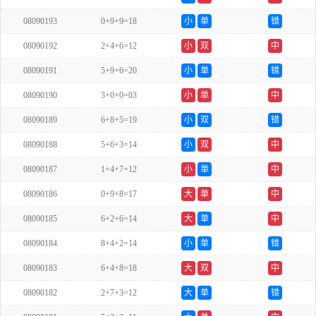
08090193
0+9+9=18
小
单
错
08090192
2+4+6=12
小
双
中
08090191
5+9+6=20
小
单
错
08090190
3+0+0=03
小
单
中
08090189
6+8+5=19
小
双
错
08090188
5+6+3=14
小
双
中
08090187
1+4+7=12
小
单
中
08090186
0+9+8=17
大
单
中
08090185
6+2+6=14
大
单
中
08090184
8+4+2=14
小
单
错
08090183
6+4+8=18
大
双
中
08090182
2+7+3=12
大
单
错