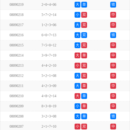
08090219
2+0+4=06
大
单
错
08090218
5+7+2=14
小
双
中
08090217
1+2+3=06
大
双
中
08090216
6+0+7=13
大
双
错
08090215
7+5+0=12
大
双
中
08090214
3+9+7=19
大
单
中
08090213
4+4+2=10
小
双
中
08090212
5+2+1=08
大
双
中
08090211
4+2+3=09
大
单
中
08090210
4+8+2=14
大
单
中
08090209
8+3+8=19
小
单
中
08090208
3+2+3=08
大
单
错
08090207
2+1+7=10
小
双
中