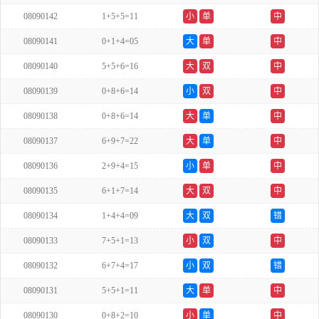
08090142
1+5+5=11
小
单
中
08090141
0+1+4=05
大
单
中
08090140
5+5+6=16
大
双
中
08090139
0+8+6=14
小
双
中
08090138
0+8+6=14
大
单
中
08090137
6+9+7=22
大
单
中
08090136
2+9+4=15
小
单
中
08090135
6+1+7=14
大
双
中
08090134
1+4+4=09
大
双
错
08090133
7+5+1=13
小
双
中
08090132
6+7+4=17
小
双
错
08090131
5+5+1=11
大
单
中
08090130
0+8+2=10
小
单
中