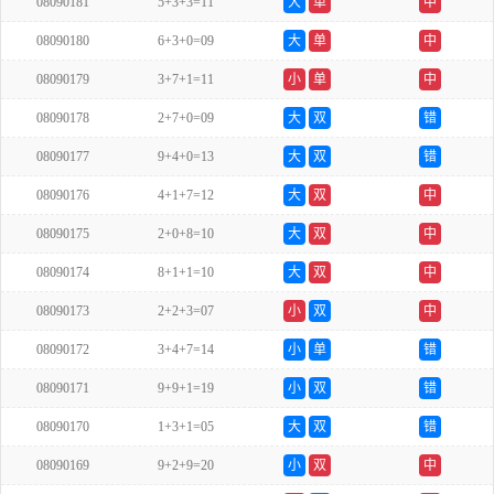
08090181
5+3+3=11
大
单
中
08090180
6+3+0=09
大
单
中
08090179
3+7+1=11
小
单
中
08090178
2+7+0=09
大
双
错
08090177
9+4+0=13
大
双
错
08090176
4+1+7=12
大
双
中
08090175
2+0+8=10
大
双
中
08090174
8+1+1=10
大
双
中
08090173
2+2+3=07
小
双
中
08090172
3+4+7=14
小
单
错
08090171
9+9+1=19
小
双
错
08090170
1+3+1=05
大
双
错
08090169
9+2+9=20
小
双
中