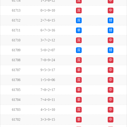
61714
1+3+8=12
双
中
61713
0+1+9=10
双
中
61712
2+7+6=15
双
错
61711
6+7+3=16
单
错
61710
3+7+2=12
双
中
61709
5+0+2=07
双
错
61708
7+8+9=24
双
中
61707
9+5+3=17
单
中
61706
1+5+0=06
双
中
61705
7+8+2=17
单
中
61704
7+4+0=11
单
中
61703
4+5+1=10
双
中
61702
3+3+9=15
单
中