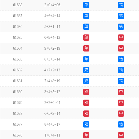
61688
2+0+4=06
单
错
61687
4+6+4=14
单
错
61686
5+8+1=14
单
错
61685
0+9+4=13
单
中
61684
9+8+2=19
单
中
61683
6+3+5=14
单
错
61682
4+7+2=13
双
错
61681
7+4+8=19
双
错
61680
3+4+5=12
双
中
61679
2+2+0=04
双
中
61678
6+5+3=14
双
中
61677
8+4+5=17
双
错
61676
1+6+4=11
单
中