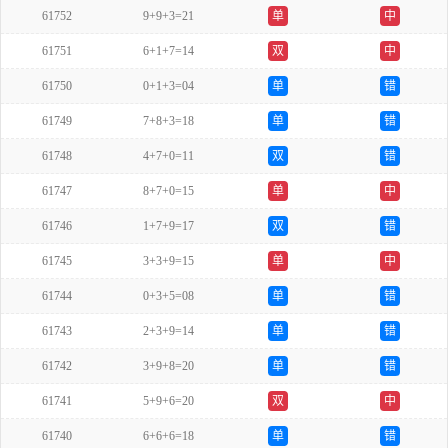
61752
9+9+3=21
单
中
61751
6+1+7=14
双
中
61750
0+1+3=04
单
错
61749
7+8+3=18
单
错
61748
4+7+0=11
双
错
61747
8+7+0=15
单
中
61746
1+7+9=17
双
错
61745
3+3+9=15
单
中
61744
0+3+5=08
单
错
61743
2+3+9=14
单
错
61742
3+9+8=20
单
错
61741
5+9+6=20
双
中
61740
6+6+6=18
单
错