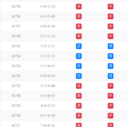
61739
2+8+3=13
单
中
61738
0+2+3=05
单
中
61737
5+8+6=19
单
中
61736
5+7+1=13
单
中
61735
7+3+1=11
双
错
61734
2+7+2=11
双
错
61733
2+1+8=11
双
错
61732
9+6+0=15
双
错
61731
3+1+4=08
双
中
61730
5+2+0=07
单
中
61729
4+6+5=15
单
中
61728
6+7+6=19
单
中
61727
7+6+8=21
单
中