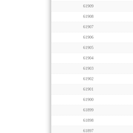
61909
61908
61907
61906
61905
61904
61903
61902
61901
61900
61899
61898
61897