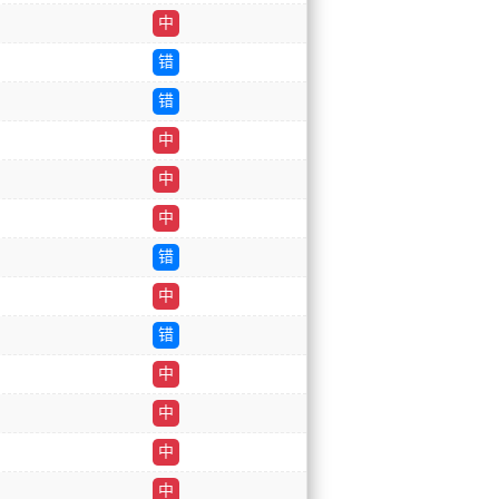
中
错
错
中
中
中
错
中
错
中
中
中
中