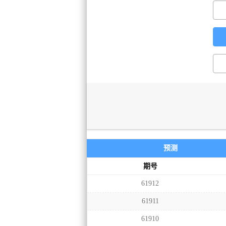
预测
期号
61912
61911
61910