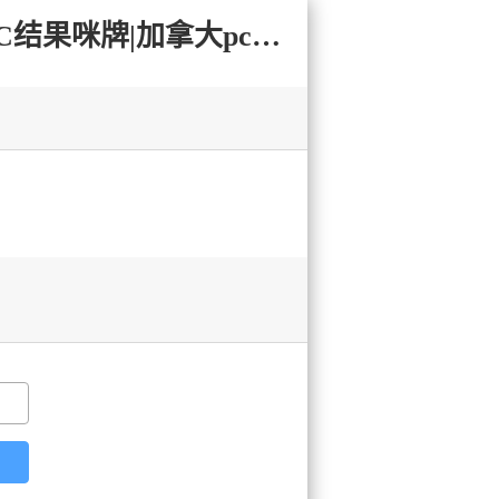
永久域名:28Yc.Com 加拿大预测-预测网|加拿大28在线预测网|PC结果咪牌|加拿大pc在线|专注研究_加拿大28预测_官方数据！