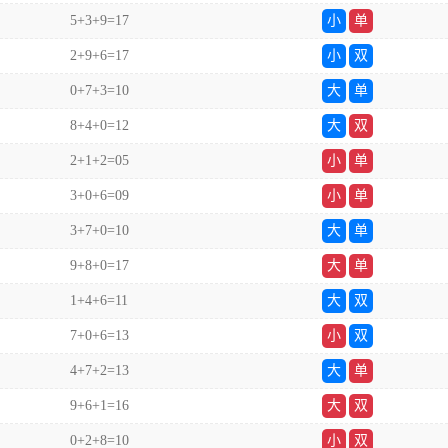
5+3+9=17
小
单
2+9+6=17
小
双
0+7+3=10
大
单
8+4+0=12
大
双
2+1+2=05
小
单
3+0+6=09
小
单
3+7+0=10
大
单
9+8+0=17
大
单
1+4+6=11
大
双
7+0+6=13
小
双
4+7+2=13
大
单
9+6+1=16
大
双
0+2+8=10
小
双