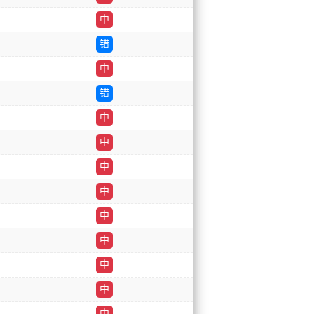
中
错
中
错
中
中
中
中
中
中
中
中
中