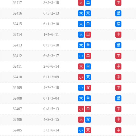
62417
8+5+5=18
大
单
中
62416
6+5+2=13
大
双
错
62415
6+1+3=10
大
单
错
62414
1+4+6=11
大
单
中
62413
0+5+5=10
大
单
错
62412
6+8+3=17
小
单
中
62411
2+6+6=14
大
单
中
62410
6+1+2=09
小
双
中
62409
4+7+7=18
小
双
中
62408
0+1+3=04
大
单
错
62407
0+8+5=13
小
单
中
62406
4+8+3=15
大
双
中
62405
5+3+6=14
小
双
中