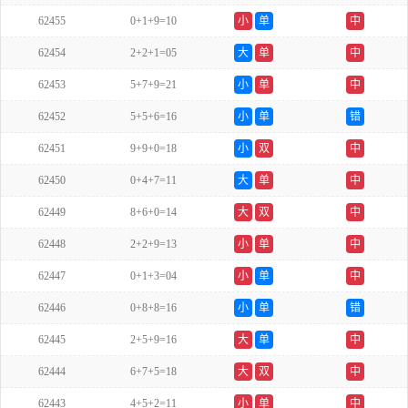
62455
0+1+9=10
小
单
中
62454
2+2+1=05
大
单
中
62453
5+7+9=21
小
单
中
62452
5+5+6=16
小
单
错
62451
9+9+0=18
小
双
中
62450
0+4+7=11
大
单
中
62449
8+6+0=14
大
双
中
62448
2+2+9=13
小
单
中
62447
0+1+3=04
小
单
中
62446
0+8+8=16
小
单
错
62445
2+5+9=16
大
单
中
62444
6+7+5=18
大
双
中
62443
4+5+2=11
小
单
中