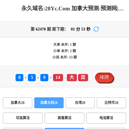
永久域名:28Yc.Com 加拿大预测-预测网|加拿大28在线预测网|PC结果咪牌|加拿大pc在线|专注研究_加拿大28预测_官方数据！
第
62470
期 距下期：
01
分
53
秒
大单
未开:
1
期
小单
未开:
2
期
小双
未开:
13
期
0
5
9
14
大
双
咪牌
+
+
=
-
加拿大28
加拿大西28
台湾28
比特币28
垃圾算法
病毒算法
电池算法