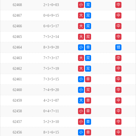
62468
2+1+0=03
小
双
中
62467
0+6+9=15
大
双
中
62466
6+6+5=17
大
双
中
62465
7+5+2=14
大
双
中
62464
8+3+9=20
小
单
错
62463
7+7+3=17
大
双
中
62462
7+5+7=19
大
双
中
62461
7+3+5=15
小
单
中
62460
7+4+9=20
小
双
中
62459
4+2+1=07
大
单
中
62458
0+4+7=11
小
单
中
62457
5+2+3=10
小
单
中
62456
8+1+6=15
小
单
中