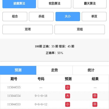
披靡算法
软肋算法
霸天算法
组合
杀组
大小
单双
双项
双组
100期 正确：55 期 错误：45 期
正确率：55%
预测
走势
统计
期号
号码
预测
结果
115044555
---
小
---
双
115044554
9+1+8=18
大
中
115044553
0+6+6=12
小
中