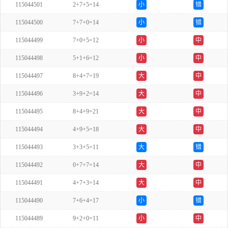
115044501
2+7+5=14
小
错
115044500
7+7+0=14
小
错
115044499
7+0+5=12
小
中
115044498
5+1+6=12
小
中
115044497
8+4+7=19
大
中
115044496
3+9+2=14
大
中
115044495
8+4+9=21
大
中
115044494
4+9+5=18
大
中
115044493
3+3+5=11
大
错
115044492
0+7+7=14
大
中
115044491
4+7+3=14
大
中
115044490
7+6+4=17
小
错
115044489
9+2+0=11
小
中