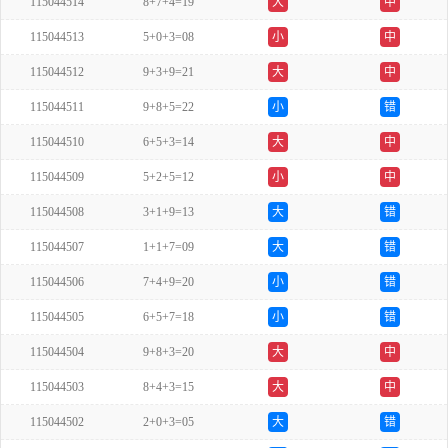
115044514
8+7+4=19
大
中
115044513
5+0+3=08
小
中
115044512
9+3+9=21
大
中
115044511
9+8+5=22
小
错
115044510
6+5+3=14
大
中
115044509
5+2+5=12
小
中
115044508
3+1+9=13
大
错
115044507
1+1+7=09
大
错
115044506
7+4+9=20
小
错
115044505
6+5+7=18
小
错
115044504
9+8+3=20
大
中
115044503
8+4+3=15
大
中
115044502
2+0+3=05
大
错