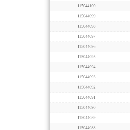
115044100
115044099
115044098
115044097
115044096
115044095
115044094
115044093
115044092
115044091
115044090
115044089
115044088