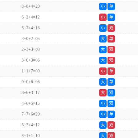
8+8+4=20
小
单
6+2+4=12
小
单
5+7+4=16
小
双
3+0+2=05
大
单
2+3+3=08
大
双
3+0+3=06
大
双
1+1+7=09
小
单
0+0+6=06
大
单
8+6+3=17
大
双
4+6+5=15
小
双
7+7+6=20
小
单
5+3+4=12
大
双
8+1+1=10
大
双