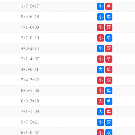
1+7+9=17
小
单
9+3+6=18
小
单
7+1+0=08
小
双
3+7+0=10
小
单
4+8+2=14
小
双
2+1+4=07
小
单
4+7+0=11
大
单
5+4+3=12
小
双
0+5+1=06
小
单
6+9+3=18
大
单
7+1+1=09
大
单
9+7+5=21
小
双
6+1+0=07
小
双