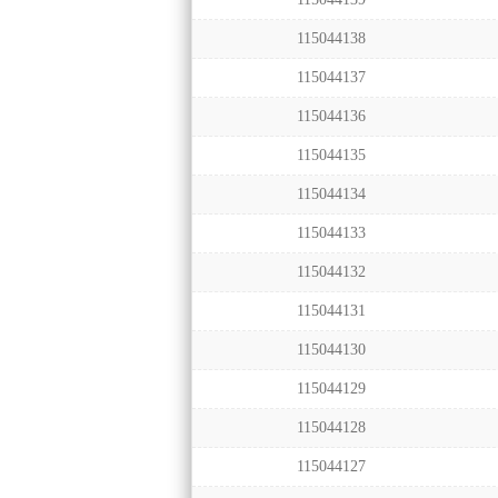
115044138
115044137
115044136
115044135
115044134
115044133
115044132
115044131
115044130
115044129
115044128
115044127