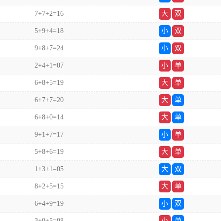
7+7+2=16
大
双
5+9+4=18
小
双
9+8+7=24
小
双
2+4+1=07
小
单
6+8+5=19
大
单
6+7+7=20
大
单
6+8+0=14
大
单
9+1+7=17
小
单
5+8+6=19
大
单
1+3+1=05
大
双
8+2+5=15
大
单
6+4+9=19
小
双
3+0+5=08
小
单