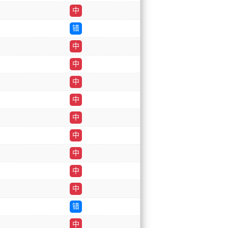
中
错
中
中
中
中
中
中
中
中
中
错
中