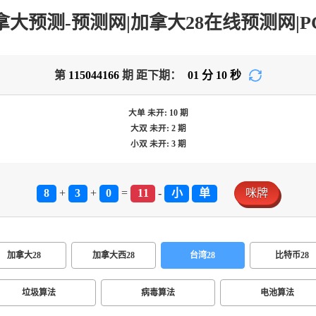
第
115044166
期 距下期：
01
分
10
秒
大单
未开:
10
期
大双
未开:
2
期
小双
未开:
3
期
8
+
3
+
0
=
11
-
小
单
咪牌
加拿大28
加拿大西28
台湾28
比特币28
垃圾算法
病毒算法
电池算法