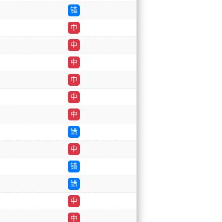
错
中
中
中
中
中
中
错
中
错
错
中
中