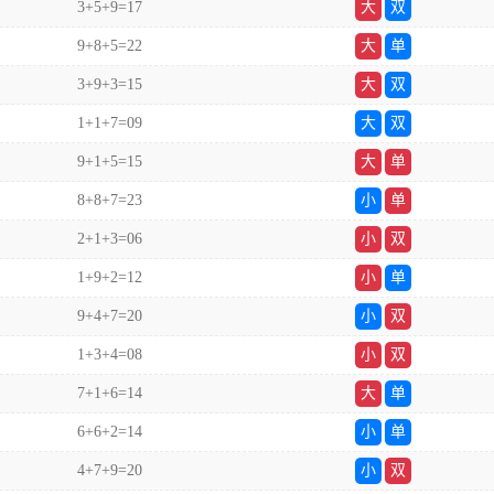
3+5+9=17
大
双
9+8+5=22
大
单
3+9+3=15
大
双
1+1+7=09
大
双
9+1+5=15
大
单
8+8+7=23
小
单
2+1+3=06
小
双
1+9+2=12
小
单
9+4+7=20
小
双
1+3+4=08
小
双
7+1+6=14
大
单
6+6+2=14
小
单
4+7+9=20
小
双