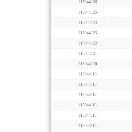
115044126
115044125
115044124
115044123
115044122
115044121
115044120
115044119
115044118
115044117
115044116
115044115
115044114