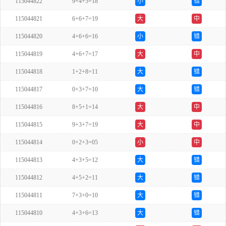
115044822
9+4+5=18
小
错
115044821
6+6+7=19
大
中
115044820
4+6+6=16
小
错
115044819
4+6+7=17
大
中
115044818
1+2+8=11
大
错
115044817
0+3+7=10
大
错
115044816
8+5+1=14
大
中
115044815
9+3+7=19
大
中
115044814
0+2+3=05
小
中
115044813
4+3+5=12
大
错
115044812
4+5+2=11
大
错
115044811
7+3+0=10
大
错
115044810
4+3+6=13
大
错