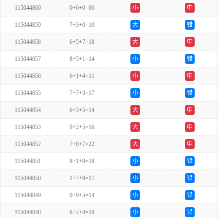
115044860
0+6+0=06
小
中
115044859
7+3+0=10
大
错
115044858
6+5+7=18
大
中
115044857
8+5+1=14
小
错
115044856
6+1+4=11
小
中
115044855
7+7+3=17
小
错
115044854
6+3+5=14
大
中
115044853
9+2+5=16
大
中
115044852
7+8+7=22
大
中
115044851
8+1+9=18
小
错
115044850
1+7+9=17
小
错
115044849
0+9+5=14
小
错
115044848
8+2+8=18
小
错