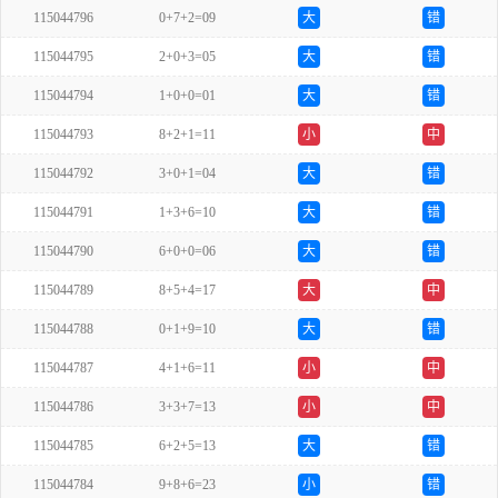
115044796
0+7+2=09
大
错
115044795
2+0+3=05
大
错
115044794
1+0+0=01
大
错
115044793
8+2+1=11
小
中
115044792
3+0+1=04
大
错
115044791
1+3+6=10
大
错
115044790
6+0+0=06
大
错
115044789
8+5+4=17
大
中
115044788
0+1+9=10
大
错
115044787
4+1+6=11
小
中
115044786
3+3+7=13
小
中
115044785
6+2+5=13
大
错
115044784
9+8+6=23
小
错