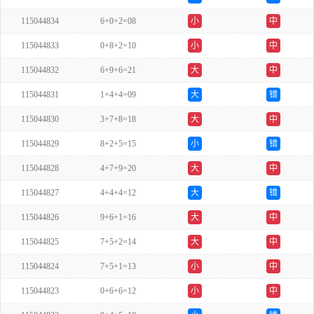
115044834
6+0+2=08
小
中
115044833
0+8+2=10
小
中
115044832
6+9+6=21
大
中
115044831
1+4+4=09
大
错
115044830
3+7+8=18
大
中
115044829
8+2+5=15
小
错
115044828
4+7+9=20
大
中
115044827
4+4+4=12
大
错
115044826
9+6+1=16
大
中
115044825
7+5+2=14
大
中
115044824
7+5+1=13
小
中
115044823
0+6+6=12
小
中