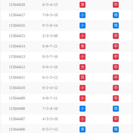
115044418
6+5+4=15
单
中
115044417
7+9+3=19
小
错
115044416
9+5+0=14
小
错
115044415
2+3+3=08
小
中
115044414
6+8+7=21
单
中
115044413
0+3+7=10
小
中
115044412
9+6+1=16
大
中
115044411
6+1+5=12
双
中
115044410
6+2+4=12
小
中
115044409
4+0+7=11
小
中
115044408
7+5+4=16
小
错
115044407
4+3+3=10
小
中
115044406
0+5+7=12
单
错