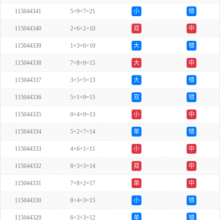
115044341
5+9+7=21
小
错
115044340
2+6+2=10
双
中
115044339
1+3+6=10
大
错
115044338
7+8+0=15
大
中
115044337
3+5+5=13
大
错
115044336
5+1+9=15
双
错
115044335
0+4+9=13
小
中
115044334
5+2+7=14
单
错
115044333
4+6+1=11
小
中
115044332
8+3+3=14
双
中
115044331
7+8+2=17
单
中
115044330
8+4+3=15
小
错
115044329
6+3+3=12
单
错