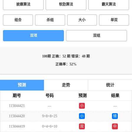
披靡算法
软肋算法
霸天算法
组合
杀组
大小
单双
双项
双组
100期 正确：52 期 错误：48 期
正确率：52%
预测
走势
统计
期号
号码
预测
结果
115044421
---
小
---
115044420
9+8+8=25
小
错
115044419
0+4+6=10
双
中