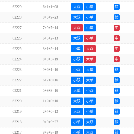
62229
6+1+1=08
大双
小单
错
62228
8+6+9=23
大双
小单
错
62227
7+0+7=14
大双
小单
中
62226
6+5+2=13
大双
小单
中
62225
8+1+5=14
小单
大双
中
62224
8+8+3=19
小双
大单
中
62223
9+6+1=16
小双
大单
错
62222
6+2+8=16
小双
大单
错
62221
5+8+3=16
大单
小双
错
62220
1+9+0=10
大双
小单
错
62219
2+4+6=12
大双
小单
错
62218
9+9+9=27
小单
大双
错
62217
8+3+8=19
小单
大双
错