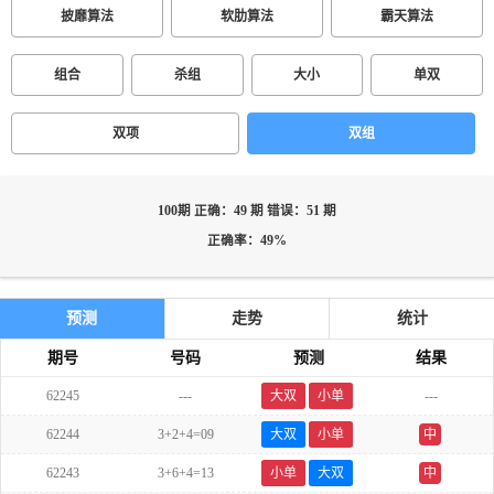
披靡算法
软肋算法
霸天算法
组合
杀组
大小
单双
双项
双组
100期 正确：49 期 错误：51 期
正确率：49%
预测
走势
统计
期号
号码
预测
结果
62245
---
大双
小单
---
62244
3+2+4=09
大双
小单
中
62243
3+6+4=13
小单
大双
中