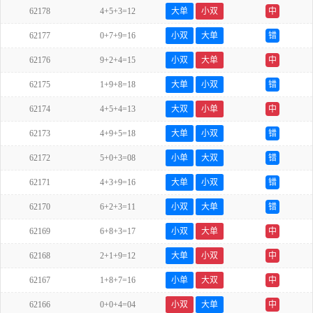
62178
4+5+3=12
大单
小双
中
62177
0+7+9=16
小双
大单
错
62176
9+2+4=15
小双
大单
中
62175
1+9+8=18
大单
小双
错
62174
4+5+4=13
大双
小单
中
62173
4+9+5=18
大单
小双
错
62172
5+0+3=08
小单
大双
错
62171
4+3+9=16
大单
小双
错
62170
6+2+3=11
小双
大单
错
62169
6+8+3=17
小双
大单
中
62168
2+1+9=12
大单
小双
中
62167
1+8+7=16
小单
大双
中
62166
0+0+4=04
小双
大单
中