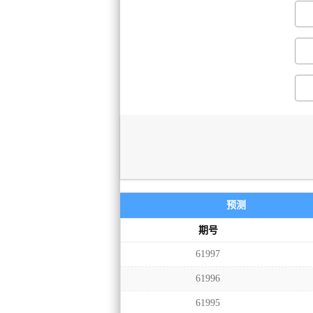
预测
期号
61997
61996
61995