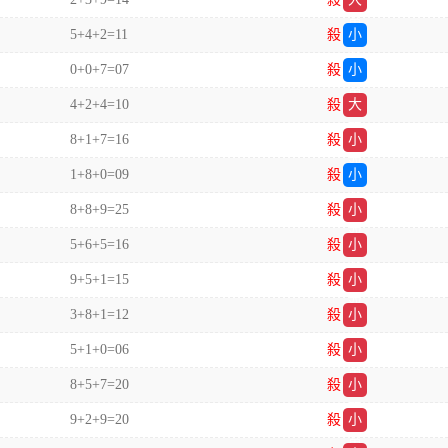
单
5+4+2=11
殺
小
单
0+0+7=07
殺
小
单
4+2+4=10
殺
大
双
8+1+7=16
殺
小
双
1+8+0=09
殺
小
单
8+8+9=25
殺
小
双
5+6+5=16
殺
小
单
9+5+1=15
殺
小
双
3+8+1=12
殺
小
单
5+1+0=06
殺
小
单
8+5+7=20
殺
小
双
9+2+9=20
殺
小
单