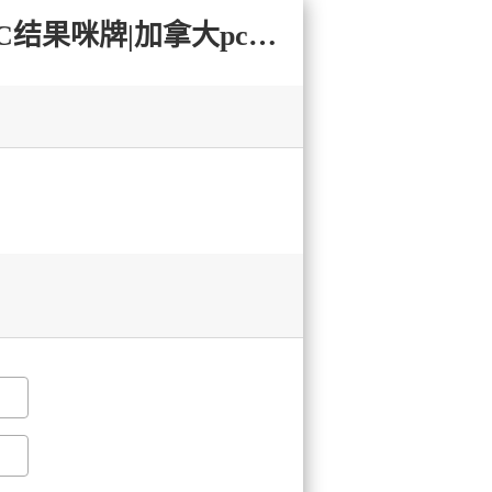
永久域名:28Yc.Com 加拿大预测-预测网|加拿大28在线预测网|PC结果咪牌|加拿大pc在线|专注研究_加拿大28预测_官方数据！