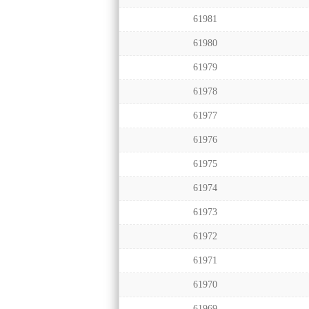
61981
61980
61979
61978
61977
61976
61975
61974
61973
61972
61971
61970
61969