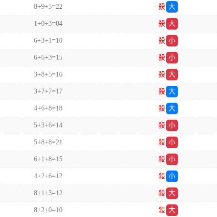
单
8+9+5=22
殺
大
双
1+0+3=04
殺
大
双
6+3+1=10
殺
小
单
6+6+3=15
殺
小
双
3+8+5=16
殺
大
单
3+7+7=17
殺
大
单
4+6+8=18
殺
大
双
5+3+6=14
殺
小
单
5+8+8=21
殺
小
单
6+1+8=15
殺
小
单
4+2+6=12
殺
小
双
8+1+3=12
殺
大
单
8+2+0=10
殺
大