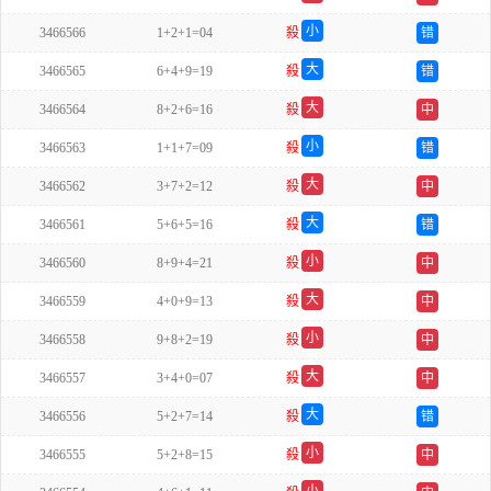
双
小
3466566
1+2+1=04
殺
错
双
大
3466565
6+4+9=19
殺
错
单
大
3466564
8+2+6=16
殺
中
单
小
3466563
1+1+7=09
殺
错
单
大
3466562
3+7+2=12
殺
中
单
大
3466561
5+6+5=16
殺
错
双
小
3466560
8+9+4=21
殺
中
双
大
3466559
4+0+9=13
殺
中
单
小
3466558
9+8+2=19
殺
中
单
大
3466557
3+4+0=07
殺
中
双
大
3466556
5+2+7=14
殺
错
双
小
3466555
5+2+8=15
殺
中
单