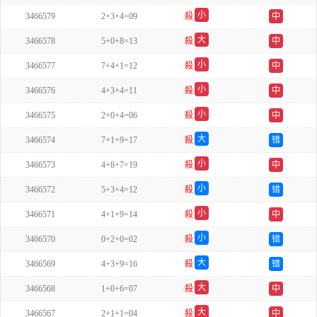
双
小
3466579
2+3+4=09
殺
中
双
大
3466578
5+0+8=13
殺
中
单
小
3466577
7+4+1=12
殺
中
单
小
3466576
4+3+4=11
殺
中
双
小
3466575
2+0+4=06
殺
中
单
大
3466574
7+1+9=17
殺
错
单
小
3466573
4+8+7=19
殺
中
双
小
3466572
5+3+4=12
殺
错
双
小
3466571
4+1+9=14
殺
中
单
小
3466570
0+2+0=02
殺
错
双
大
3466569
4+3+9=16
殺
错
双
大
3466568
1+0+6=07
殺
中
单
大
3466567
2+1+1=04
殺
中