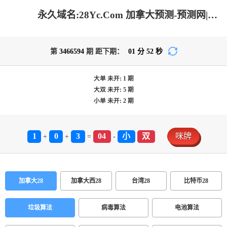
永久域名:28Yc.Com 加拿大预测-预测网|加拿大28在线预测网|PC结果咪牌|加拿大pc在线|专注研究_加拿大28预测_官方数据！
第
3466594
期 距下期：
01
分
52
秒
大单
未开:
1
期
大双
未开:
5
期
小单
未开:
2
期
1
0
3
04
小
双
咪牌
+
+
=
-
加拿大28
加拿大西28
台湾28
比特币28
垃圾算法
病毒算法
电池算法