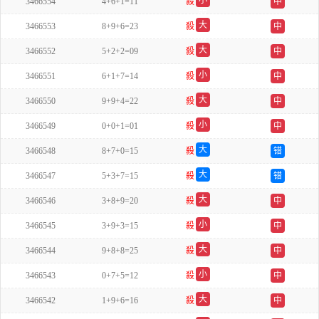
小
3466554
4+6+1=11
殺
中
双
大
3466553
8+9+6=23
殺
中
双
大
3466552
5+2+2=09
殺
中
单
小
3466551
6+1+7=14
殺
中
单
大
3466550
9+9+4=22
殺
中
单
小
3466549
0+0+1=01
殺
中
双
大
3466548
8+7+0=15
殺
错
单
大
3466547
5+3+7=15
殺
错
单
大
3466546
3+8+9=20
殺
中
单
小
3466545
3+9+3=15
殺
中
单
大
3466544
9+8+8=25
殺
中
双
小
3466543
0+7+5=12
殺
中
单
大
3466542
1+9+6=16
殺
中
单