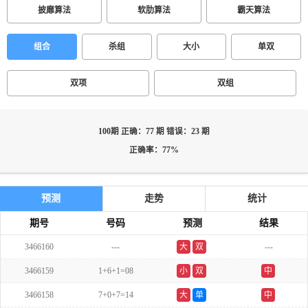
披靡算法
软肋算法
霸天算法
组合
杀组
大小
单双
双项
双组
100期 正确：77 期 错误：23 期
正确率：77%
预测
走势
统计
期号
号码
预测
结果
3466160
---
大
双
---
3466159
1+6+1=08
小
双
中
3466158
7+0+7=14
大
单
中