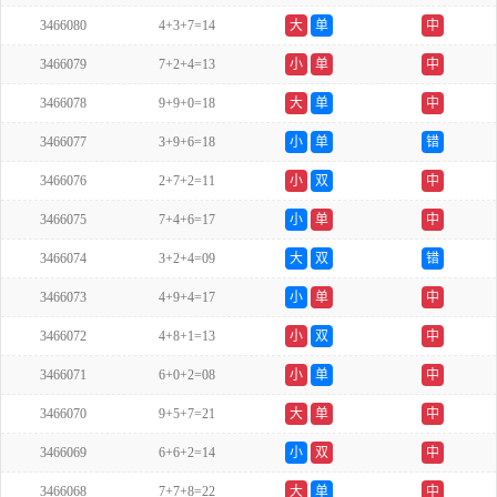
3466080
4+3+7=14
大
单
中
3466079
7+2+4=13
小
单
中
3466078
9+9+0=18
大
单
中
3466077
3+9+6=18
小
单
错
3466076
2+7+2=11
小
双
中
3466075
7+4+6=17
小
单
中
3466074
3+2+4=09
大
双
错
3466073
4+9+4=17
小
单
中
3466072
4+8+1=13
小
双
中
3466071
6+0+2=08
小
单
中
3466070
9+5+7=21
大
单
中
3466069
6+6+2=14
小
双
中
3466068
7+7+8=22
大
单
中