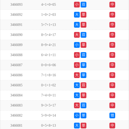
3466093
4+1+0=05
小
双
中
3466092
1+0+2=03
大
单
中
3466091
5+7+1=13
大
单
中
3466090
8+5+4=17
大
双
中
3466089
8+9+4=21
小
单
中
3466088
6+4+1=11
小
双
中
3466087
0+0+6=06
小
单
中
3466086
7+1+8=16
大
单
中
3466085
0+1+1=02
大
双
中
3466084
7+4+0=11
大
单
中
3466083
9+3+5=17
大
双
中
3466082
5+9+0=14
小
单
错
3466081
0+5+8=13
大
单
中