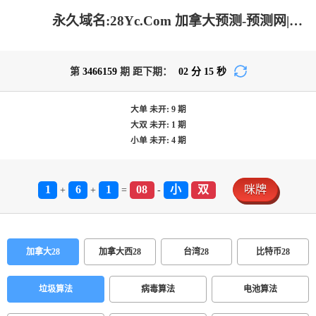
永久域名:28Yc.Com 加拿大预测-预测网|加拿大28在线预测网|PC结果咪牌|加拿大pc在线|专注研究_加拿大28预测_官方数据！
第
3466159
期 距下期：
02
分
15
秒
大单
未开:
9
期
大双
未开:
1
期
小单
未开:
4
期
1
6
1
08
小
双
咪牌
+
+
=
-
加拿大28
加拿大西28
台湾28
比特币28
垃圾算法
病毒算法
电池算法