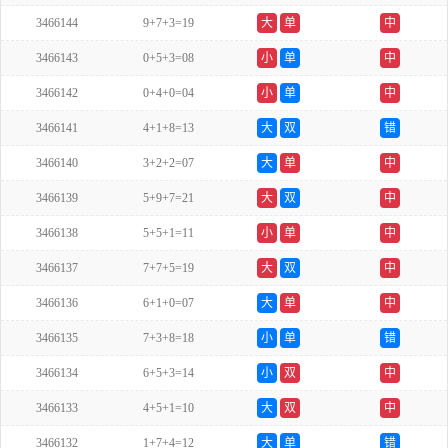
3466144
9+7+3=19
大
单
中
3466143
0+5+3=08
小
单
中
3466142
0+4+0=04
小
单
中
3466141
4+1+8=13
大
双
错
3466140
3+2+2=07
大
单
中
3466139
5+9+7=21
大
双
中
3466138
5+5+1=11
小
单
中
3466137
7+7+5=19
大
双
中
3466136
6+1+0=07
大
单
中
3466135
7+3+8=18
小
单
错
3466134
6+5+3=14
小
双
中
3466133
4+5+1=10
大
双
中
3466132
1+7+4=12
大
单
错