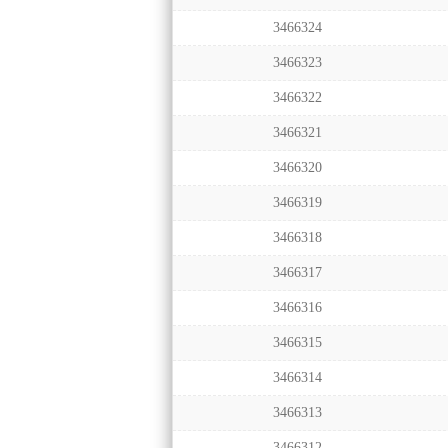
3466324
3466323
3466322
3466321
3466320
3466319
3466318
3466317
3466316
3466315
3466314
3466313
3466312