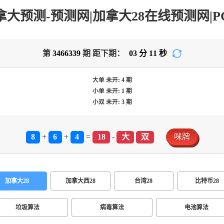
第
3466339
期 距下期：
03
分
11
秒
大单
未开:
4
期
小单
未开:
1
期
小双
未开:
3
期
8
+
6
+
4
=
18
-
大
双
咪牌
加拿大28
加拿大西28
台湾28
比特币28
垃圾算法
病毒算法
电池算法