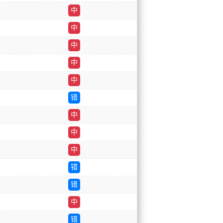
中
中
中
中
中
错
中
中
中
错
错
中
错