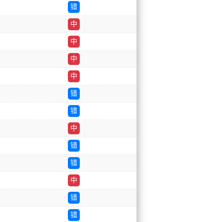
错
中
中
中
中
错
错
中
错
错
中
错
错