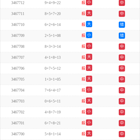
小
3467712
9+4+9=22
殺
中
单
大
3467711
8+5+7=20
殺
中
单
大
3467710
6+2+6=14
殺
错
双
小
3467709
2+5+1=08
殺
错
双
小
3467708
8+3+3=14
殺
中
双
大
3467707
4+1+8=13
殺
中
单
大
3467706
0+7+5=12
殺
中
单
大
3467705
1+3+1=05
殺
中
双
小
3467704
7+6+4=17
殺
中
双
大
3467703
0+6+5=11
殺
中
单
小
3467702
4+8+7=19
殺
中
单
小
3467701
6+7+8=21
殺
中
单
大
3467700
5+8+1=14
殺
中
单