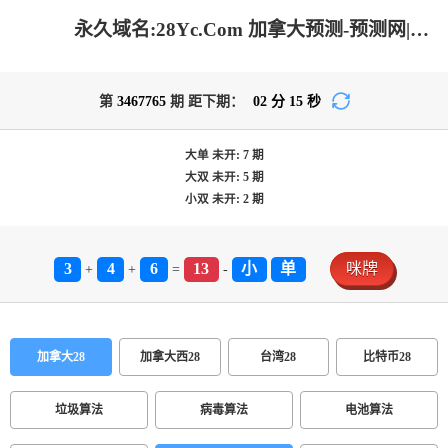
永久域名:28Yc.Com 加拿大预测-预测网|加拿大28在线预测网|PC结果咪牌|加拿大pc在线|专注研究_加拿大28预测_官方数据！
第
3467765
期 距下期：
02
分
15
秒
大单
未开:
7
期
大双
未开:
5
期
小双
未开:
2
期
3
4
6
13
小
单
咪牌
+
+
=
-
加拿大28
加拿大西28
台湾28
比特币28
垃圾算法
病毒算法
电池算法