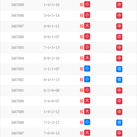
小
3467699
1+4+5=10
殺
中
单
小
3467698
3+6+5=14
殺
中
双
大
3467697
4+6+1=11
殺
中
双
小
3467696
0+6+1=07
殺
中
双
小
3467695
7+1+5=13
殺
中
双
大
3467694
8+0+2=10
殺
中
双
小
3467693
5+1+1=07
殺
错
单
小
3467692
8+4+1=13
殺
错
单
小
3467691
0+2+6=08
殺
中
单
大
3467690
3+4+0=07
殺
中
单
大
3467689
1+9+2=12
殺
中
单
小
3467688
7+2+3=12
殺
错
双
大
3467687
7+6+0=13
殺
中