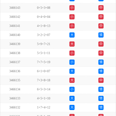
3466143
0+5+3=08
小
中
3466142
0+4+0=04
小
中
3466141
4+1+8=13
小
中
3466140
3+2+2=07
大
错
3466139
5+9+7=21
大
中
3466138
5+5+1=11
小
中
3466137
7+7+5=19
小
错
3466136
6+1+0=07
大
错
3466135
7+3+8=18
大
中
3466134
6+5+3=14
小
错
3466133
4+5+1=10
大
错
3466132
1+7+4=12
大
错