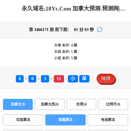
永久域名:28Yc.Com 加拿大预测-预测网|加拿大28在线预测网|PC结果咪牌|加拿大pc在线|专注研究_加拿大28预测_官方数据！
第
3466171
期 距下期：
01
分
03
秒
大单
未开:
4
期
大双
未开:
1
期
小双
未开:
5
期
6
0
5
11
小
单
咪牌
+
+
=
-
加拿大28
加拿大西28
台湾28
比特币28
垃圾算法
病毒算法
电池算法