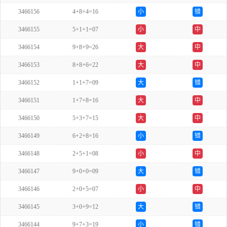
3466156
4+8+4=16
小
错
3466155
5+1+1=07
小
中
3466154
9+8+9=26
大
中
3466153
8+8+6=22
大
中
3466152
1+1+7=09
大
错
3466151
1+7+8=16
大
中
3466150
5+3+7=15
大
中
3466149
6+2+8=16
小
错
3466148
2+5+1=08
小
中
3466147
9+0+0=09
大
错
3466146
2+0+5=07
小
中
3466145
3+0+9=12
大
错
3466144
9+7+3=19
小
错