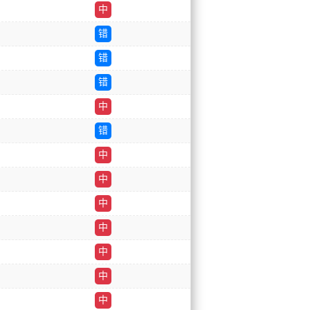
中
错
错
错
中
错
中
中
中
中
中
中
中