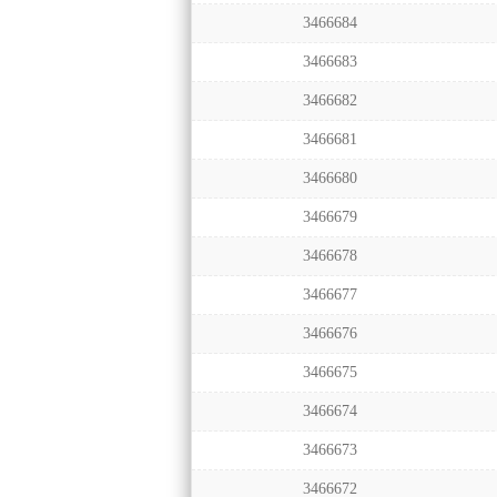
3466684
3466683
3466682
3466681
3466680
3466679
3466678
3466677
3466676
3466675
3466674
3466673
3466672