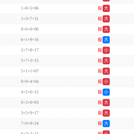
双
1+0+5=06
殺
大
单
1+3+7=11
殺
大
双
0+6+0=06
殺
大
双
6+1+9=16
殺
大
双
2+7+8=17
殺
小
单
5+7+3=15
殺
大
双
5+1+1=07
殺
大
双
0+0+4=04
殺
小
单
4+2+6=12
殺
小
双
0+3+0=03
殺
大
双
3+5+9=17
殺
大
双
7+9+8=24
殺
大
双
6+7+2=15
殺
小