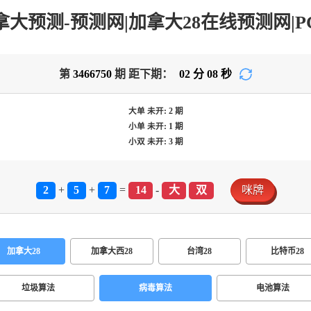
第
3466750
期 距下期：
02
分
08
秒
大单
未开:
2
期
小单
未开:
1
期
小双
未开:
3
期
2
+
5
+
7
=
14
-
大
双
咪牌
加拿大28
加拿大西28
台湾28
比特币28
垃圾算法
病毒算法
电池算法