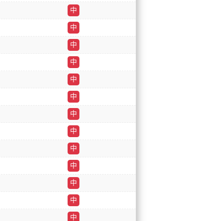
中
中
中
中
中
中
中
中
中
中
中
中
中