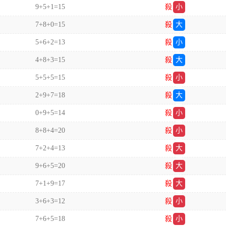
单
9+5+1=15
殺
小
双
7+8+0=15
殺
大
单
5+6+2=13
殺
小
单
4+8+3=15
殺
大
单
5+5+5=15
殺
小
双
2+9+7=18
殺
大
双
0+9+5=14
殺
小
双
8+8+4=20
殺
小
双
7+2+4=13
殺
大
双
9+6+5=20
殺
大
单
7+1+9=17
殺
大
双
3+6+3=12
殺
小
单
7+6+5=18
殺
小