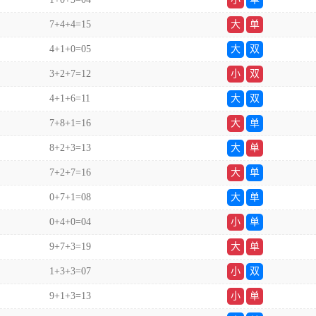
7+4+4=15
大
单
4+1+0=05
大
双
3+2+7=12
小
双
4+1+6=11
大
双
7+8+1=16
大
单
8+2+3=13
大
单
7+2+7=16
大
单
0+7+1=08
大
单
0+4+0=04
小
单
9+7+3=19
大
单
1+3+3=07
小
双
9+1+3=13
小
单