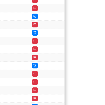
中
错
中
错
中
中
中
错
中
中
中
中