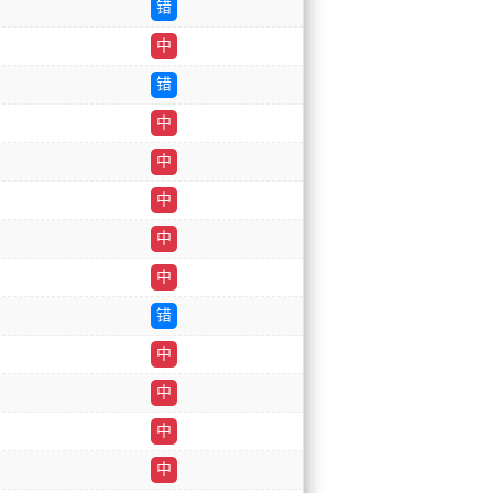
错
中
错
中
中
中
中
中
错
中
中
中
中