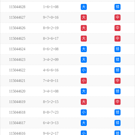
115044628
1+6+1=08
大
错
115044627
9+7+0=16
大
中
115044626
8+9+2=19
大
中
115044625
8+3+6=17
大
中
115044624
0+6+2=08
大
错
115044623
3+4+2=09
大
错
115044622
4+6+6=16
小
错
115044621
7+4+0=11
小
中
115044620
3+4+1=08
大
错
115044619
8+5+2=15
大
中
115044618
8+8+7=23
小
错
115044617
6+4+3=13
大
错
115044616
9+6+2=17
小
错