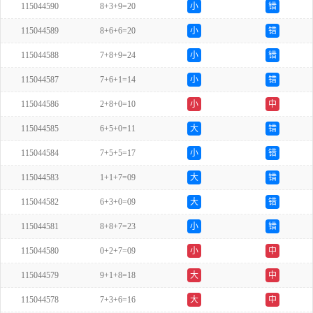
115044590
8+3+9=20
小
错
115044589
8+6+6=20
小
错
115044588
7+8+9=24
小
错
115044587
7+6+1=14
小
错
115044586
2+8+0=10
小
中
115044585
6+5+0=11
大
错
115044584
7+5+5=17
小
错
115044583
1+1+7=09
大
错
115044582
6+3+0=09
大
错
115044581
8+8+7=23
小
错
115044580
0+2+7=09
小
中
115044579
9+1+8=18
大
中
115044578
7+3+6=16
大
中