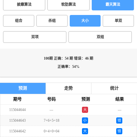
披靡算法
软肋算法
霸天算法
组合
杀组
大小
单双
双项
双组
100期 正确：54 期 错误：46 期
正确率：54%
预测
走势
统计
期号
号码
预测
结果
115044644
---
大
---
单
115044643
7+6+5=18
小
错
115044642
0+4+0=04
大
错