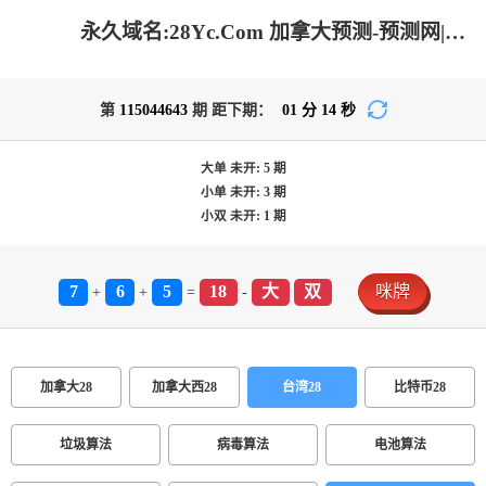
永久域名:28Yc.Com 加拿大预测-预测网|加拿大28在线预测网|PC结果咪牌|加拿大pc在线|专注研究_加拿大28预测_官方数据！
第
115044643
期 距下期：
01
分
14
秒
大单
未开:
5
期
小单
未开:
3
期
小双
未开:
1
期
7
6
5
18
大
双
咪牌
+
+
=
-
加拿大28
加拿大西28
台湾28
比特币28
垃圾算法
病毒算法
电池算法