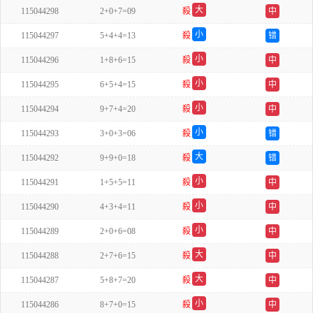
大
115044298
2+0+7=09
殺
中
单
小
115044297
5+4+4=13
殺
错
单
小
115044296
1+8+6=15
殺
中
双
小
115044295
6+5+4=15
殺
中
单
小
115044294
9+7+4=20
殺
中
单
小
115044293
3+0+3=06
殺
错
双
大
115044292
9+9+0=18
殺
错
双
小
115044291
1+5+5=11
殺
中
双
小
115044290
4+3+4=11
殺
中
双
小
115044289
2+0+6=08
殺
中
单
大
115044288
2+7+6=15
殺
中
双
大
115044287
5+8+7=20
殺
中
单
小
115044286
8+7+0=15
殺
中