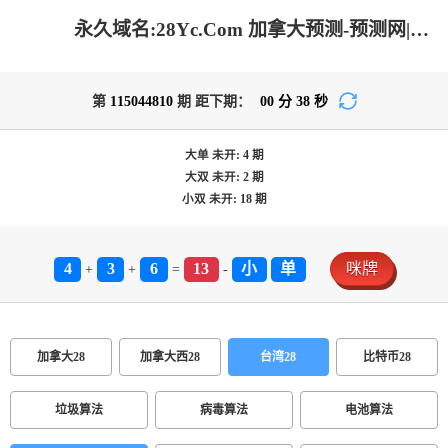
永久域名:28Yc.Com 加拿大预测-预测网|加拿大28在线预测网|PC结果咪牌|加拿大pc在线|专注研究_加拿大28预测_官方数据！
第
115044810
期 距下期：
00
分
38
秒
大单
未开:
4
期
大双
未开:
2
期
小双
未开:
18
期
4
3
6
13
小
单
咪牌
+
+
=
-
加拿大28
加拿大西28
台湾28
比特币28
垃圾算法
病毒算法
电池算法