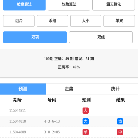
披靡算法
软肋算法
霸天算法
组合
杀组
大小
单双
双项
双组
100期 正确：49 期 错误：51 期
正确率：49%
预测
走势
统计
期号
号码
预测
结果
115044811
---
大
---
115044810
4+3+6=13
大
错
115044809
3+0+2=05
单
中